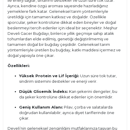
ile enerji sağlar, sindirimi destekler ve uzun süre tok tutar.
Ayrıca, kendine özgü aroması sayesinde hazırladığınız
yemeklere fark katar. Geleneksel tarım yöntemleriyle
üretildiği için tamamen katkısız ve doğaldır. Özellikle
sporcular, şeker kontrolüne dikkat eden bireyler ve doğal
beslenmeyi tercih edenler için ideal bir seçenektir. Meşhur
Develi Gacer Buğdayı, binlerce yıllık geçmişe sahip atalık
tohumlardan elde edilmiş, genetiği değiştirilmemiş ve
tamamen doğal bir buğday çeşididir. Geleneksel tarım
yöntemleriyle üretilen bu buğday, katkı maddesi içermez ve
doğal yapısıyla öne çıkar.
Özellikleri:
Yüksek Protein ve Lif İçeriği:
Uzun süre tok tutar,
sindirim sistemini destekler ve enerji verir.
Düşük Glisemik İndeks:
Kan şekerini dengeler, bu
da şeker kontrolüne dikkat edenler için önemlidir.
Geniş Kullanım Alanı:
Pilav, çorba ve salatalarda
doğrudan kullanılabilir; ayrıca diyet tariflerinde öne
çıkar.
Develi’nin geleneksel zenginliğini mutfaklarınıza taşıyan bu