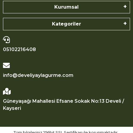
Kurumsal
Kategoriler
05102216408
info@develiyaylagurme.com
Güneyaşağı Mahallesi Efsane Sokak No:13 Develi /
Kayseri
Tüm bilgileriniz 256bit SSL Sertifikası ile korunmaktadır.