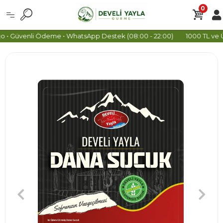
0
 • Güvenli Ödeme • WhatsApp Destek (08:00 - 22:00)
1000 TL ve Üz