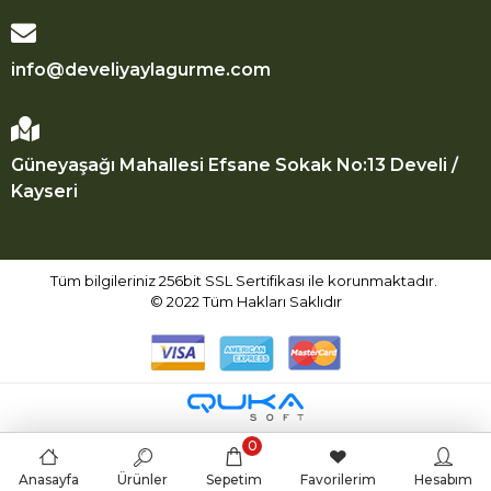
info@develiyaylagurme.com
Güneyaşağı Mahallesi Efsane Sokak No:13 Develi /
Kayseri
Tüm bilgileriniz 256bit SSL Sertifikası ile korunmaktadır.
© 2022
Tüm Hakları Saklıdır
0
Anasayfa
Ürünler
Sepetim
Favorilerim
Hesabım