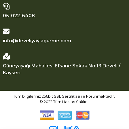
05102216408
info@develiyaylagurme.com
Güneyaşağı Mahallesi Efsane Sokak No:13 Develi /
Kayseri
Tüm bilgileriniz 256bit SSL Sertifikası ile korunmaktadır.
© 2022
Tüm Hakları Saklıdır