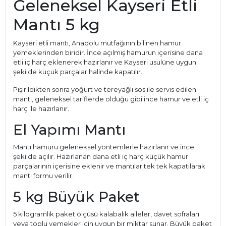
Geleneksel Kayseri Etli
Mantı 5 kg
Kayseri etli mantı, Anadolu mutfağının bilinen hamur
yemeklerinden biridir. İnce açılmış hamurun içerisine dana
etli iç harç eklenerek hazırlanır ve Kayseri usulüne uygun
şekilde küçük parçalar halinde kapatılır.
Pişirildikten sonra yoğurt ve tereyağlı sos ile servis edilen
mantı, geleneksel tariflerde olduğu gibi ince hamur ve etli iç
harç ile hazırlanır.
El Yapımı Mantı
Mantı hamuru geleneksel yöntemlerle hazırlanır ve ince
şekilde açılır. Hazırlanan dana etli iç harç küçük hamur
parçalarının içerisine eklenir ve mantılar tek tek kapatılarak
mantı formu verilir.
5 kg Büyük Paket
5 kilogramlık paket ölçüsü kalabalık aileler, davet sofraları
veya toplu yemekler için uygun bir miktar sunar. Büyük paket