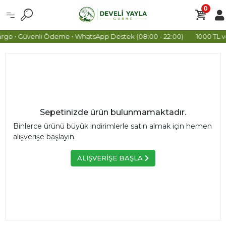
0
argo • Güvenli Ödeme • WhatsApp Destek (08:00 - 22:00)
1000 TL v
Sepetinizde ürün bulunmamaktadır.
Binlerce ürünü büyük indirimlerle satın almak için hemen
alışverişe başlayın.
ALIŞVERİŞE BAŞLA