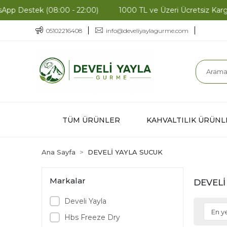
Destek (08:00 - 22:00)
1000 TL ve Üzeri Ücretsiz Kargo •
05102216408
info@develiyaylagurme.com
TÜM ÜRÜNLER
KAHVALTILIK ÜRÜNL
Ana Sayfa
DEVELİ YAYLA SUCUK
Markalar
DEVELİ
Develi Yayla
Hbs Freeze Dry