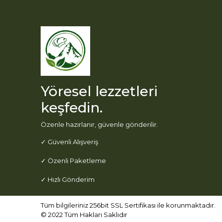
Yöresel lezzetleri
keşfedin.
Özenle hazırlanır, güvenle gönderilir.
✓ Güvenli Alışveriş
✓ Özenli Paketleme
✓ Hızlı Gönderim
Tüm bilgileriniz 256bit SSL Sertifikası ile korunmaktadır.
© 2022
Tüm Hakları Saklıdır