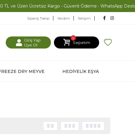
ve Üzeri Ücretsiz Kargo • Güvenli Ödeme • WhatsApp Destek (08
Sipariş Takip
Yardım
İletişim
0
Giriş Yap
Sepetim
Üye Ol
FREEZE DRY MEYVE
HEDİYELİK EŞYA